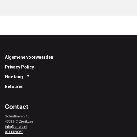
Footer
Algemene voorwaarden
Privacy Policy
Hoe lang...?
Retouren
Contact
Schuithaven 10
4301 HC Zierikzee
info@uncle.nl
0111420080