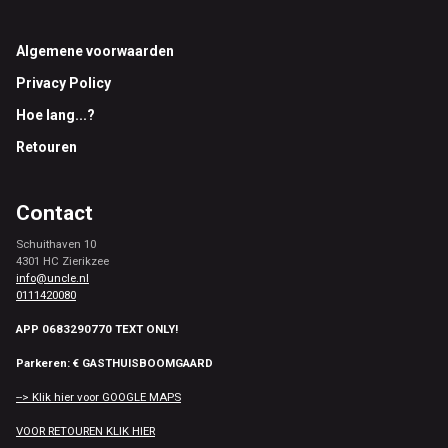
Footer
Algemene voorwaarden
Privacy Policy
Hoe lang...?
Retouren
Contact
Schuithaven 10
4301 HC Zierikzee
info@uncle.nl
0111420080
APP 0683290770 TEXT ONLY!
Parkeren: € GASTHUISBOOMGAARD
--> Klik hier voor GOOGLE MAPS
VOOR RETOUREN KLIK HIER