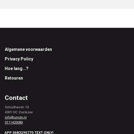
Footer
Algemene voorwaarden
Privacy Policy
Hoe lang...?
Retouren
Contact
Schuithaven 10
4301 HC Zierikzee
info@uncle.nl
0111420080
APP 0683290770 TEXT ONLY!