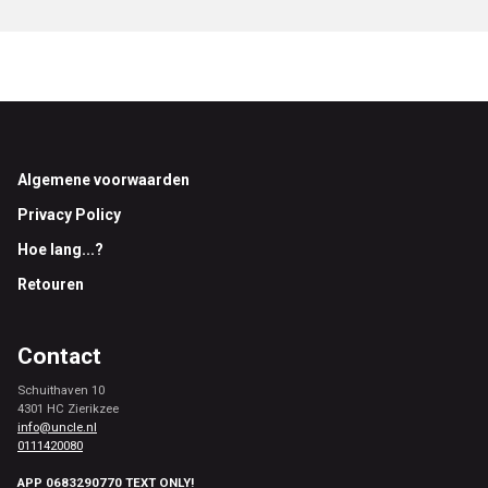
Footer
Algemene voorwaarden
Privacy Policy
Hoe lang...?
Retouren
Contact
Schuithaven 10
4301 HC Zierikzee
info@uncle.nl
0111420080
APP 0683290770 TEXT ONLY!