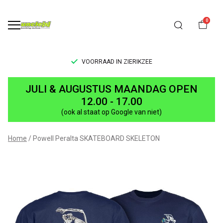
0
VOORRAAD IN ZIERIKZEE
Powell
JULI & AUGUSTUS MAANDAG OPEN
Peralta
12.00 - 17.00
(ook al staat op Google van niet)
SKATEBOARD
SKELETON
Home
Powell Peralta SKATEBOARD SKELETON
-
UNCLE[S]
Boardshop