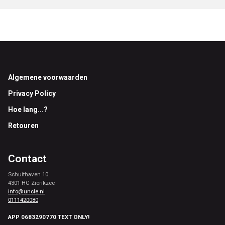
Footer
Algemene voorwaarden
Privacy Policy
Hoe lang...?
Retouren
Contact
Schuithaven 10
4301 HC Zierikzee
info@uncle.nl
0111420080
APP 0683290770 TEXT ONLY!