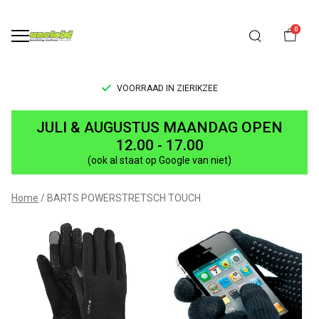
0
VOORRAAD IN ZIERIKZEE
Powerstretch
JULI & AUGUSTUS MAANDAG OPEN
Touch
12.00 - 17.00
(ook al staat op Google van niet)
Gloves
-
Home
BARTS POWERSTRETSCH TOUCH
UNCLE[S]
Boardshop