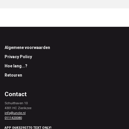
Footer
Algemene voorwaarden
Privacy Policy
Hoe lang...?
Retouren
Contact
Schuithaven 10
4301 HC Zierikzee
info@uncle.nl
0111420080
APP 0683290770 TEXT ONLY!