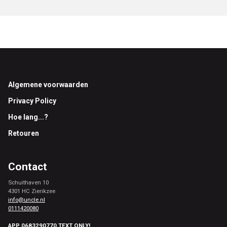
Footer
Algemene voorwaarden
Privacy Policy
Hoe lang...?
Retouren
Contact
Schuithaven 10
4301 HC Zierikzee
info@uncle.nl
0111420080
APP 0683290770 TEXT ONLY!