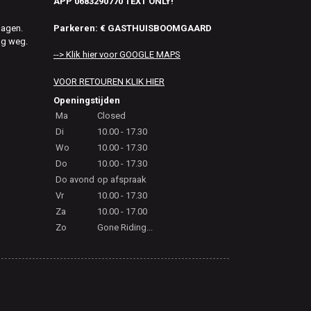
APP 0683290770 TEXT ONLY!
Parkeren: € GASTHUISBOOMGAARD
dagen.
ag weg.
--> Klik hier voor GOOGLE MAPS
VOOR RETOUREN KLIK HIER
Openingstijden
Ma
Closed
Di
10.00 - 17.30
Wo
10.00 - 17.30
Do
10.00 - 17.30
Do avond
op afspraak
Vr
10.00 - 17.30
Za
10.00 - 17.00
Zo
Gone Riding...