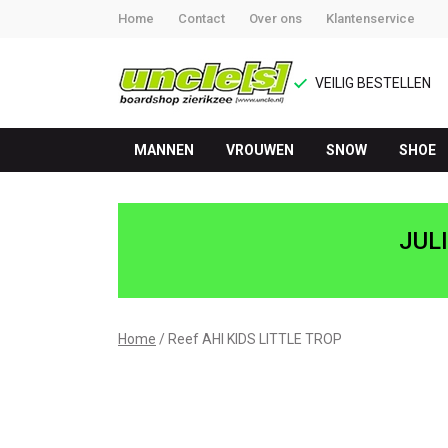
Home
Contact
Over ons
Klantenservice
VEILIG BESTELLEN
MANNEN
VROUWEN
SNOW
SHOE
Reef
AHI
JUL
KIDS
LITTLE
Home
Reef AHI KIDS LITTLE TROP
TROP
-