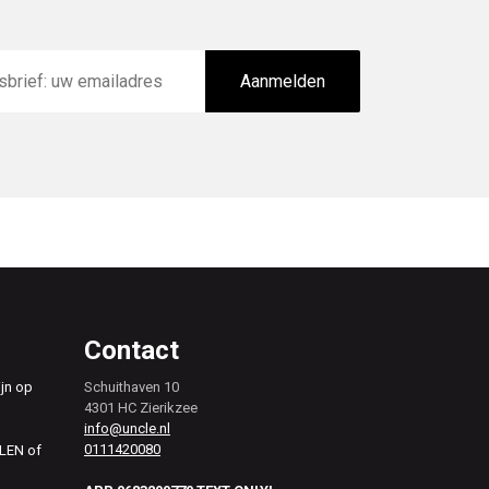
Aanmelden
Contact
ijn op
Schuithaven 10
4301 HC Zierikzee
info@uncle.nl
0111420080
ALEN of