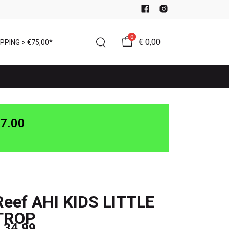
0
€ 0,00
PPING > €75,00*
7.00
Reef AHI KIDS LITTLE
TROP
 34,99