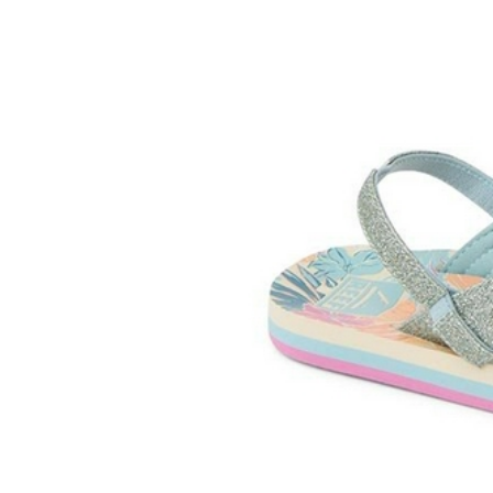
UNCLE[S]
Boardshop