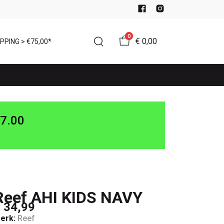
0
€ 0,00
PPING > €75,00*
7.00
Reef AHI KIDS NAVY
 34,99
erk:
Reef