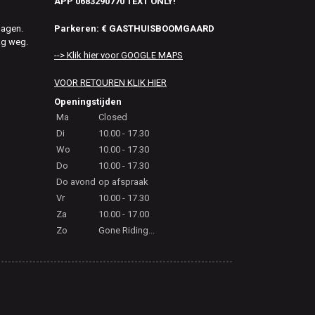
APP 0683290770 TEXT ONLY!
Parkeren: € GASTHUISBOOMGAARD
dagen.
ag weg.
--> Klik hier voor GOOGLE MAPS
VOOR RETOUREN KLIK HIER
Openingstijden
Ma
Closed
Di
10.00 - 17.30
Wo
10.00 - 17.30
Do
10.00 - 17.30
Do avond
op afspraak
Vr
10.00 - 17.30
Za
10.00 - 17.00
Zo
Gone Riding...