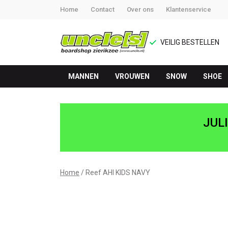
Home
Contact
Over ons
Klantenservice
VEILIG BESTELLEN
MANNEN
VROUWEN
SNOW
SHOE
Reef
AHI
JUL
KIDS
NAVY
Home
Reef AHI KIDS NAVY
-
UNCLE[S]