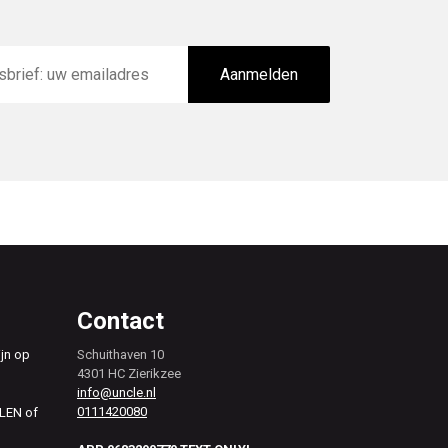
Aanmelden
Contact
ijn op
Schuithaven 10
4301 HC Zierikzee
info@uncle.nl
0111420080
ALEN of