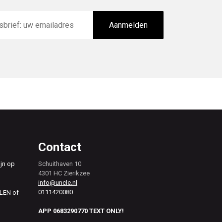
Aanmelden
Contact
ijn op
Schuithaven 10
4301 HC Zierikzee
info@uncle.nl
0111420080
ALEN of
APP 0683290770 TEXT ONLY!