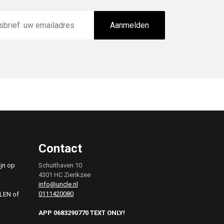
Aanmelden
Contact
ijn op
Schuithaven 10
4301 HC Zierikzee
info@uncle.nl
0111420080
ALEN of
APP 0683290770 TEXT ONLY!