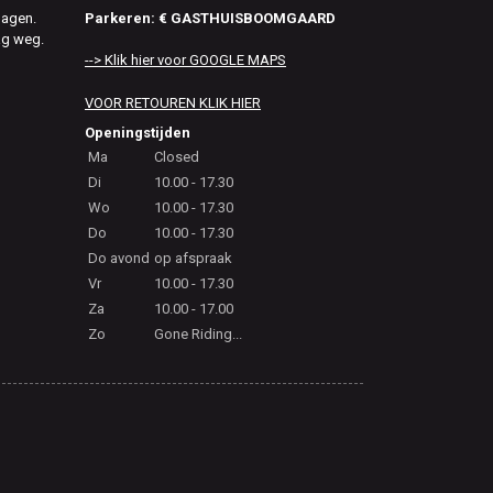
Parkeren: € GASTHUISBOOMGAARD
dagen.
ag weg.
--> Klik hier voor GOOGLE MAPS
VOOR RETOUREN KLIK HIER
Openingstijden
Ma
Closed
Di
10.00 - 17.30
Wo
10.00 - 17.30
Do
10.00 - 17.30
Do avond
op afspraak
Vr
10.00 - 17.30
Za
10.00 - 17.00
Zo
Gone Riding...