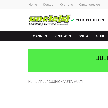
Home
Contact
Over ons
Klantenservice
VEILIG BESTELLEN
MANNEN
VROUWEN
SNOW
SHOE
Reef
CUSHION
JUL
VISTA
MULTI
Home
Reef CUSHION VISTA MULTI
-
UNCLE[S]