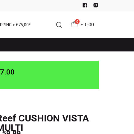
0
€ 0,00
PPING > €75,00*
7.00
Reef CUSHION VISTA
MULTI
 59,99