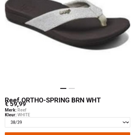
Reef ORTHO-SPRING BRN WHT
€ 59,99
Merk:
Reef
Kleur:
WHITE