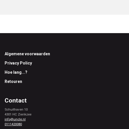
Footer
Algemene voorwaarden
Privacy Policy
Hoe lang...?
Retouren
Contact
Schuithaven 10
4301 HC Zierikzee
info@uncle.nl
0111420080