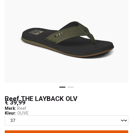
Reef THE LAYBACK OLV
€ 39,99
Merk:
Reef
Kleur:
OLIVE