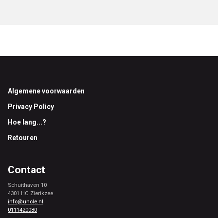
Footer
Algemene voorwaarden
Privacy Policy
Hoe lang...?
Retouren
Contact
Schuithaven 10
4301 HC Zierikzee
info@uncle.nl
0111420080