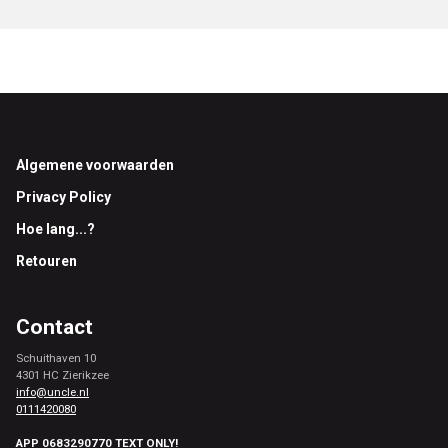
Footer
Algemene voorwaarden
Privacy Policy
Hoe lang...?
Retouren
Contact
Schuithaven 10
4301 HC Zierikzee
info@uncle.nl
0111420080
APP 0683290770 TEXT ONLY!