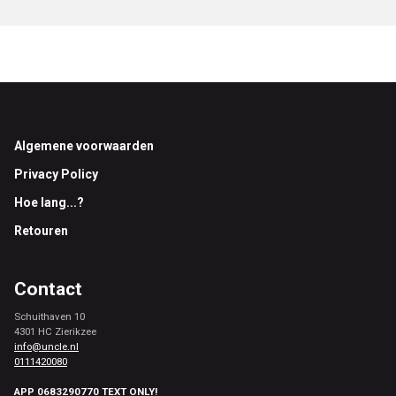
Footer
Algemene voorwaarden
Privacy Policy
Hoe lang...?
Retouren
Contact
Schuithaven 10
4301 HC Zierikzee
info@uncle.nl
0111420080
APP 0683290770 TEXT ONLY!