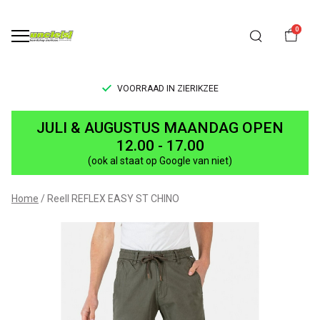
0
VOORRAAD IN ZIERIKZEE
Reell
JULI & AUGUSTUS MAANDAG OPEN
REFLEX
12.00 - 17.00
(ook al staat op Google van niet)
EASY
ST
Home
Reell REFLEX EASY ST CHINO
CHINO
-
UNCLE[S]