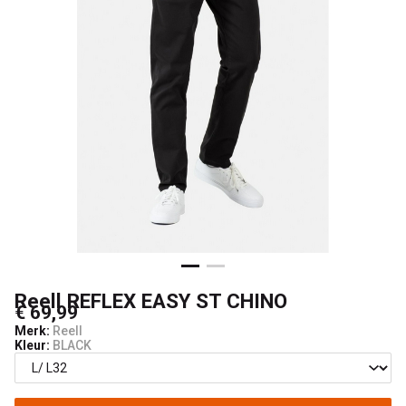
Boardshop
Reell REFLEX EASY ST CHINO
€ 69,99
Merk:
Reell
Kleur:
BLACK