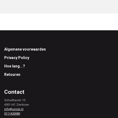
Footer
Algemene voorwaarden
Privacy Policy
Hoe lang...?
Retouren
Contact
Schuithaven 10
4301 HC Zierikzee
info@uncle.nl
0111420080