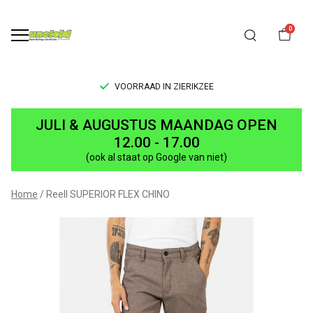
0
VOORRAAD IN ZIERIKZEE
Reell
JULI & AUGUSTUS MAANDAG OPEN
SUPERIOR
12.00 - 17.00
(ook al staat op Google van niet)
FLEX
CHINO
Home
Reell SUPERIOR FLEX CHINO
-
UNCLE[S]
Boardshop