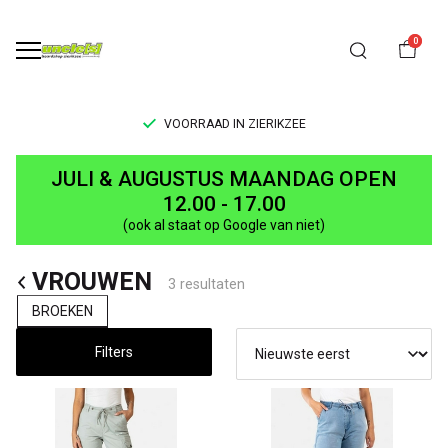
0
VOORRAAD IN ZIERIKZEE
VROUWEN
JULI & AUGUSTUS MAANDAG OPEN
-
12.00 - 17.00
(ook al staat op Google van niet)
UNCLE[S]
VROUWEN
Boardshop
3 resultaten
BROEKEN
Filters