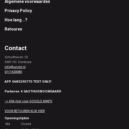
Footer
Algemene voorwaarden
Privacy Policy
Hoe lang...?
Retouren
Contact
Schuithaven 10
4301 HC Zierikzee
info@uncle.nl
0111420080
APP 0683290770 TEXT ONLY!
Parkeren: € GASTHUISBOOMGAARD
--> Klik hier voor GOOGLE MAPS
VOOR RETOUREN KLIK HIER
Openingstijden
Ma
Closed