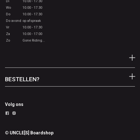
Di
10.00 - 17.30
Wo
10.00 - 17.30
Do
10.00 - 17.30
Do avond
op afspraak
Vr
10.00 - 17.30
Za
10.00 - 17.00
Zo
Gone Riding...
BESTELLEN?
Volg ons
© UNCLE[S] Boardshop