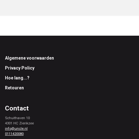
Footer
Algemene voorwaarden
Privacy Policy
Hoe lang...?
Retouren
Contact
Schuithaven 10
4301 HC Zierikzee
info@uncle.nl
0111420080