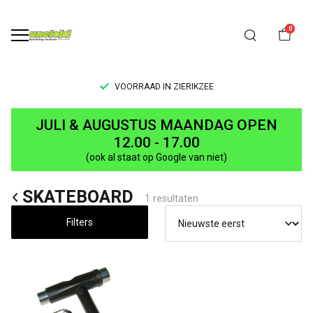
0
VOORRAAD IN ZIERIKZEE
SKATEBOARD
JULI & AUGUSTUS MAANDAG OPEN
-
12.00 - 17.00
(ook al staat op Google van niet)
UNCLE[S]
SKATEBOARD
Boardshop
1 resultaten
Filters