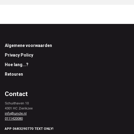
Footer
Algemene voorwaarden
Privacy Policy
Hoe lang...?
Retouren
Contact
Schuithaven 10
4301 HC Zierikzee
info@uncle.nl
0111420080
APP 0683290770 TEXT ONLY!