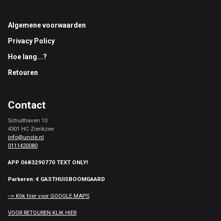
Footer
Algemene voorwaarden
Privacy Policy
Hoe lang...?
Retouren
Contact
Schuithaven 10
4301 HC Zierikzee
info@uncle.nl
0111420080
APP 0683290770 TEXT ONLY!
Parkeren: € GASTHUISBOOMGAARD
--> Klik hier voor GOOGLE MAPS
VOOR RETOUREN KLIK HIER