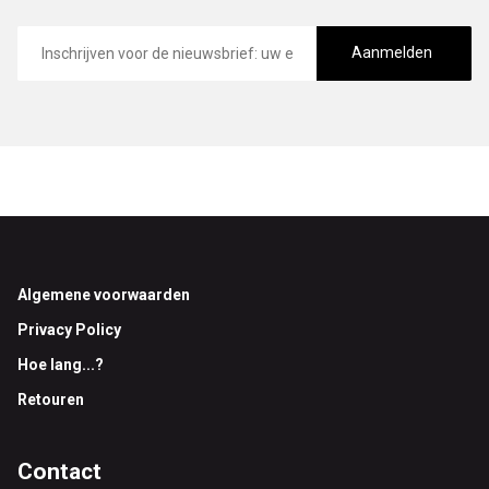
E-
mailadres
Aanmelden
Footer
Algemene voorwaarden
Privacy Policy
Hoe lang...?
Retouren
Contact