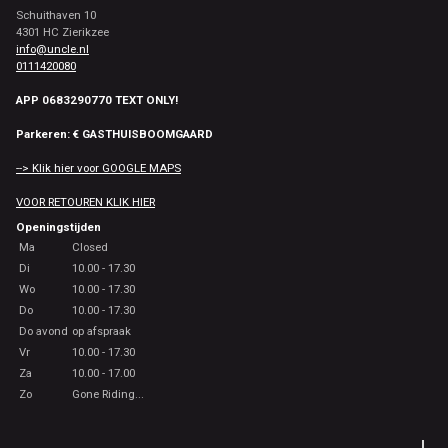
Schuithaven 10
4301 HC Zierikzee
info@uncle.nl
0111420080
APP 0683290770 TEXT ONLY!
Parkeren: € GASTHUISBOOMGAARD
--> Klik hier voor GOOGLE MAPS
VOOR RETOUREN KLIK HIER
Openingstijden
Ma
Closed
Di
10.00 - 17.30
Wo
10.00 - 17.30
Do
10.00 - 17.30
Do avond
op afspraak
Vr
10.00 - 17.30
Za
10.00 - 17.00
Zo
Gone Riding...