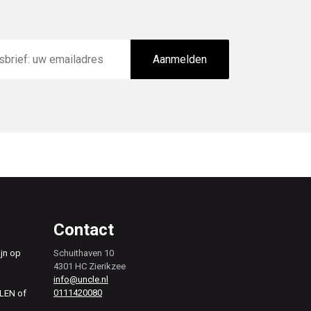
Aanmelden
Contact
ijn op
Schuithaven 10
4301 HC Zierikzee
info@uncle.nl
0111420080
ALEN of