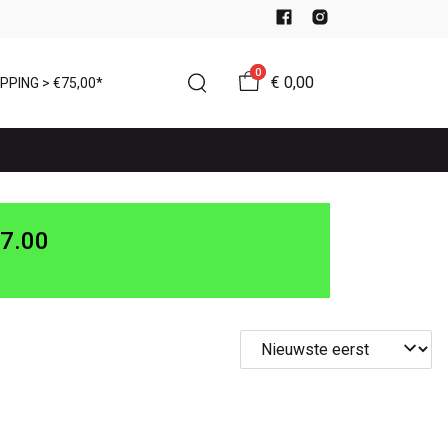
0
€ 0,00
PPING > €75,00*
7.00