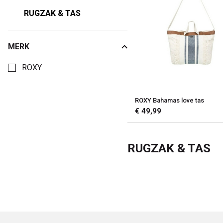
RUGZAK & TAS
MERK
Kies een Merk om op te filteren
ROXY
ROXY Bahamas love tas
€ 49,99
RUGZAK & TAS