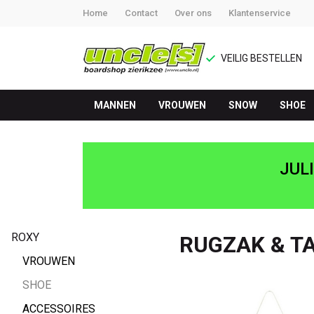
Home
Contact
Over ons
Klantenservice
VEILIG BESTELLEN
MANNEN
VROUWEN
SNOW
SHOE
RUGZAK
&
JUL
TAS
-
ROXY
RUGZAK & T
UNCLE[S]
VROUWEN
SHOE
Boardshop
ACCESSOIRES