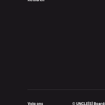
Volg ons
© UNCLE[S] Board