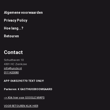
Footer
Algemene voorwaarden
Privacy Policy
Hoe lang...?
Retouren
Contact
Schuithaven 10
4301 HC Zierikzee
info@uncle.nl
0111420080
APP 0683290770 TEXT ONLY!
Parkeren: € GASTHUISBOOMGAARD
--> Klik hier voor GOOGLE MAPS
VOOR RETOUREN KLIK HIER