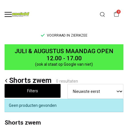
0
VOORRAAD IN ZIERIKZEE
Shorts
JULI & AUGUSTUS MAANDAG OPEN
zwem
12.00 - 17.00
(ook al staat op Google van niet)
-
Shorts zwem
UNCLE[S]
0 resultaten
Boardshop
Filters
Geen producten gevonden
Shorts zwem