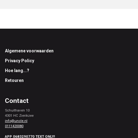
Footer
Algemene voorwaarden
Privacy Policy
Hoe lang...?
Retouren
Contact
Schuithaven 10
4301 HC Zierikzee
info@uncle.nl
0111420080
APP 0683290770 TEXT ONLY!