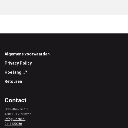
Footer
Algemene voorwaarden
Privacy Policy
Hoe lang...?
Retouren
Contact
Schuithaven 10
4301 HC Zierikzee
info@uncle.nl
0111420080