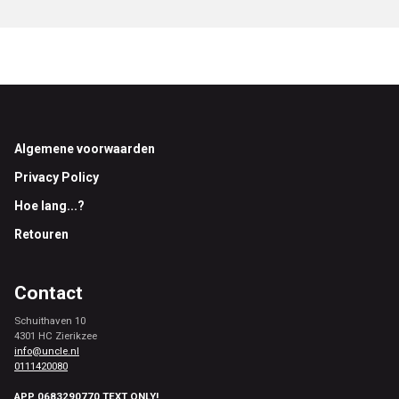
Footer
Algemene voorwaarden
Privacy Policy
Hoe lang...?
Retouren
Contact
Schuithaven 10
4301 HC Zierikzee
info@uncle.nl
0111420080
APP 0683290770 TEXT ONLY!