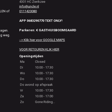
4301 HC Zierikzee
info@uncle.nl
0111420080
ALEN of
APP 0683290770 TEXT ONLY!
Parkeren: € GASTHUISBOOMGAARD
dagen.
ag weg.
--> Klik hier voor GOOGLE MAPS
VOOR RETOUREN KLIK HIER
Openingstijden
Ma
Closed
Di
10.00 - 17.30
Wo
10.00 - 17.30
Do
10.00 - 17.30
Do avond
op afspraak
Vr
10.00 - 17.30
Za
10.00 - 17.00
Zo
Gone Riding...