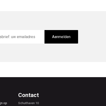
Aanmelden
Contact
ijn op
Schuithaven 10