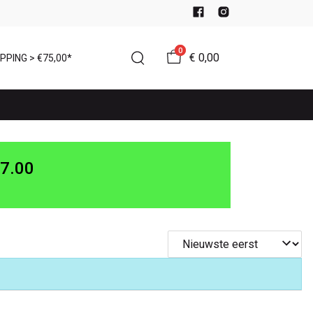
0
€ 0,00
PPING > €75,00*
7.00