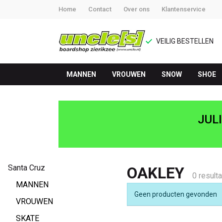
Home
Contact
Over ons
Klantenservice
VEILIG BESTELLEN
MANNEN
VROUWEN
SNOW
SHOE
OAKLEY
-
JUL
UNCLE[S]
Boardshop
Santa Cruz
OAKLEY
0 result
MANNEN
Geen producten gevonden
VROUWEN
SKATE