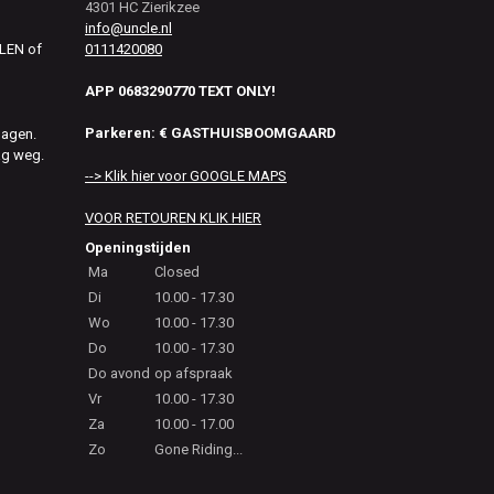
4301 HC Zierikzee
info@uncle.nl
0111420080
ALEN of
APP 0683290770 TEXT ONLY!
Parkeren: € GASTHUISBOOMGAARD
dagen.
ag weg.
--> Klik hier voor GOOGLE MAPS
VOOR RETOUREN KLIK HIER
Openingstijden
Ma
Closed
Di
10.00 - 17.30
Wo
10.00 - 17.30
Do
10.00 - 17.30
Do avond
op afspraak
Vr
10.00 - 17.30
Za
10.00 - 17.00
Zo
Gone Riding...