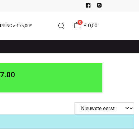
0
€ 0,00
PPING > €75,00*
7.00