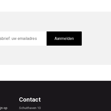
Aanmelden
Contact
ijn op
Schuithaven 10