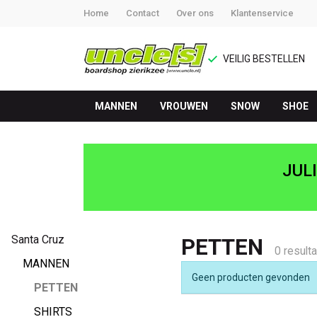
Home
Contact
Over ons
Klantenservice
VEILIG BESTELLEN
MANNEN
VROUWEN
SNOW
SHOE
PETTEN
-
JUL
UNCLE[S]
Boardshop
Santa Cruz
PETTEN
0 result
MANNEN
Geen producten gevonden
PETTEN
SHIRTS