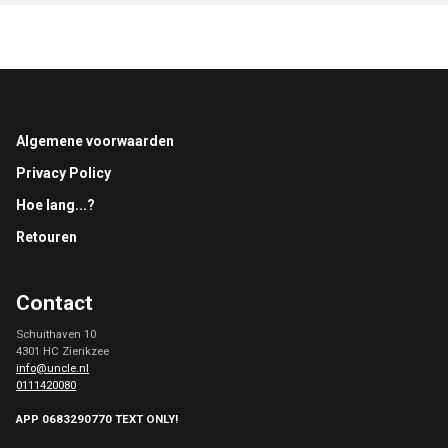
Footer
Algemene voorwaarden
Privacy Policy
Hoe lang...?
Retouren
Contact
Schuithaven 10
4301 HC Zierikzee
info@uncle.nl
0111420080
APP 0683290770 TEXT ONLY!