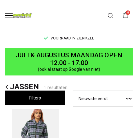
0
VOORRAAD IN ZIERIKZEE
JASSEN
JULI & AUGUSTUS MAANDAG OPEN
-
12.00 - 17.00
(ook al staat op Google van niet)
UNCLE[S]
JASSEN
Boardshop
1 resultaten
Filters