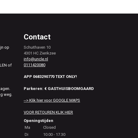
Contact
ijn op
Schuithaven 10
4301 HC Zierikzee
info@uncle.nl
0111420080
ALEN of
APP 0683290770 TEXT ONLY!
Parkeren: € GASTHUISBOOMGAARD
dagen.
ag weg.
--> Klik hier voor GOOGLE MAPS
VOOR RETOUREN KLIK HIER
Openingstijden
Ma
Closed
Di
10.00 - 17.30