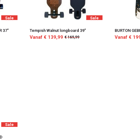
Sale
Sale
R 37"
Tempish Walnut longboard 39"
BURTON GEB
Vanaf € 139,99
Vanaf € 19
€ 169,99
Sale
RD