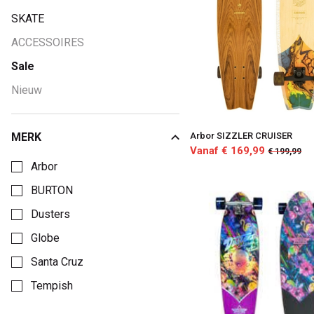
SKATE
ACCESSOIRES
Sale
Nieuw
MERK
Arbor SIZZLER CRUISER
Kies een Merk om op te filteren
Vanaf € 169,99
€ 199,99
Arbor
BURTON
Dusters
Globe
Santa Cruz
Tempish