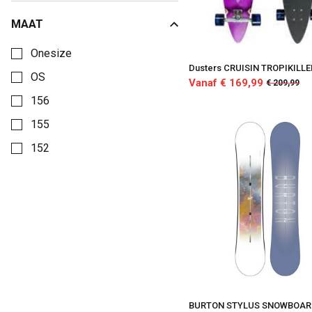
MAAT
Kies een Maat om op te filteren
Onesize
Dusters CRUISIN TROPIKILLE
OS
Vanaf € 169,99
€ 209,99
156
155
152
BURTON STYLUS SNOWBOA