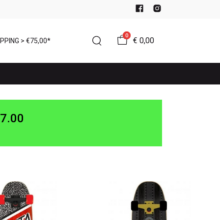
0
€ 0,00
PPING > €75,00*
7.00