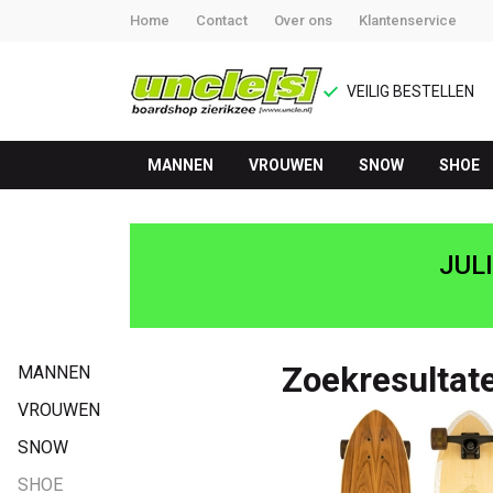
Home
Contact
Over ons
Klantenservice
VEILIG BESTELLEN
MANNEN
VROUWEN
SNOW
SHOE
Zoekresultaten
voor
JUL
'cruiser'
-
Zoekresultate
MANNEN
UNCLE[S]
VROUWEN
SNOW
Boardshop
SHOE