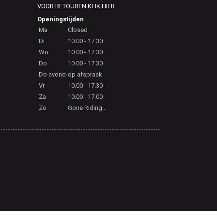
VOOR RETOUREN KLIK HIER
Openingstijden
Ma
Closed
Di
10.00 - 17.30
Wo
10.00 - 17.30
Do
10.00 - 17.30
Do avond
op afspraak
Vr
10.00 - 17.30
Za
10.00 - 17.00
Zo
Gone Riding...