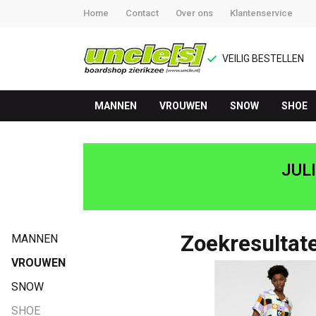
Home
Contact
Over ons
Klantenservice
VEILIG BESTELLEN
MANNEN
VROUWEN
SNOW
SHOE
Zoekresultaten
voor
JUL
'cruiser'
-
Zoekresultate
MANNEN
UNCLE[S]
VROUWEN
SNOW
Boardshop
SHOE