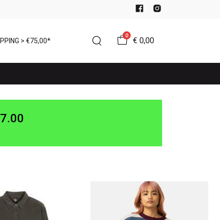
0
€ 0,00
PPING > €75,00*
7.00