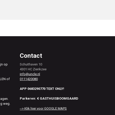
Contact
ijn op
Schuithaven 10
4301 HC Zierikzee
info@uncle.nl
0111420080
ALEN of
APP 0683290770 TEXT ONLY!
Parkeren: € GASTHUISBOOMGAARD
dagen.
ag weg.
--> Klik hier voor GOOGLE MAPS