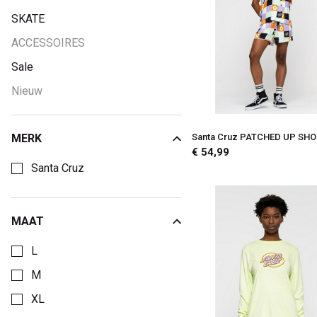
SKATE
ACCESSOIRES
Sale
Nieuw
MERK
Santa Cruz PATCHED UP SH
Kies een Merk om op te filteren
€ 54,99
Santa Cruz
MAAT
Kies een Maat om op te filteren
L
M
XL