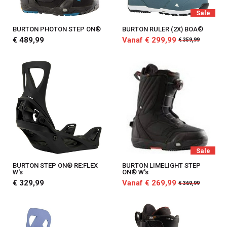
Sale
BURTON PHOTON STEP ON®
BURTON RULER (2X) BOA®
€ 489,99
Vanaf € 299,99
€ 359,99
Sale
BURTON STEP ON® RE:FLEX
BURTON LIMELIGHT STEP
W's
ON® W's
€ 329,99
Vanaf € 269,99
€ 369,99