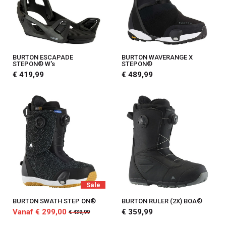
BURTON ESCAPADE
BURTON WAVERANGE X
STEPON® W's
STEPON®
€ 419,99
€ 489,99
Sale
BURTON SWATH STEP ON®
BURTON RULER (2X) BOA®
Vanaf € 299,00
€ 359,99
€ 439,99