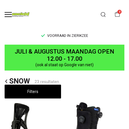
0
VOORRAAD IN ZIERIKZEE
Zoekresultaten
JULI & AUGUSTUS MAANDAG OPEN
voor
12.00 - 17.00
(ook al staat op Google van niet)
'®'
SNOW
-
23 resultaten
UNCLE[S]
Filters
Boardshop