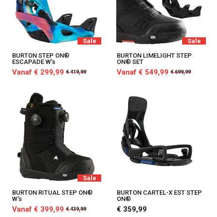
Sale
Sale
BURTON STEP ON®
BURTON LIMELIGHT STEP
ESCAPADE W's
ON® SET
Vanaf € 299,99
Vanaf € 549,99
€ 419,99
€ 699,99
Sale
BURTON RITUAL STEP ON®
BURTON CARTEL-X EST STEP
W's
ON®
Vanaf € 399,99
€ 359,99
€ 439,99