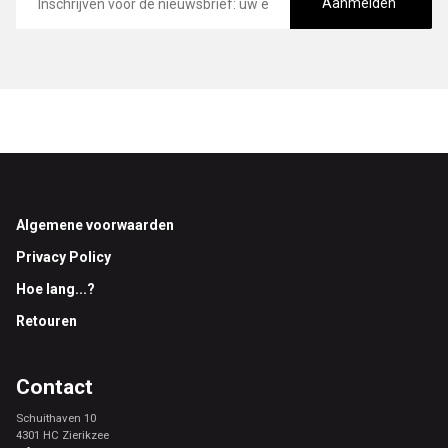
mailadres
Aanmelden
Footer
Algemene voorwaarden
Privacy Policy
Hoe lang...?
Retouren
Contact
Schuithaven 10
4301 HC Zierikzee