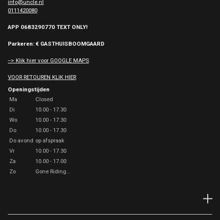
info@uncle.nl
0111420080
APP 0683290770 TEXT ONLY!
Parkeren: € GASTHUISBOOMGAARD
--> Klik hier voor GOOGLE MAPS
VOOR RETOUREN KLIK HIER
Openingstijden
Ma
Closed
Di
10.00 - 17.30
Wo
10.00 - 17.30
Do
10.00 - 17.30
Do avond
op afspraak
Vr
10.00 - 17.30
Za
10.00 - 17.00
Zo
Gone Riding...