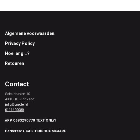
Footer
Algemene voorwaarden
Privacy Policy
Hoe lang...?
Retouren
Contact
Schuithaven 10
4301 HC Zierikzee
info@uncle.nl
0111420080
APP 0683290770 TEXT ONLY!
Parkeren: € GASTHUISBOOMGAARD