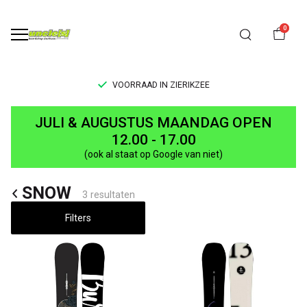
0
VOORRAAD IN ZIERIKZEE
Zoekresultaten
JULI & AUGUSTUS MAANDAG OPEN
voor
12.00 - 17.00
(ook al staat op Google van niet)
'cruiser'
SNOW
-
3 resultaten
UNCLE[S]
Filters
Boardshop