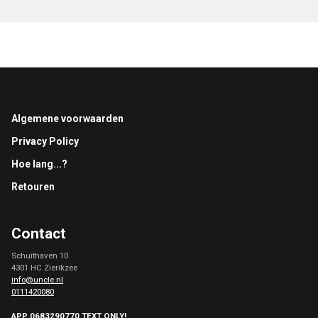
Footer
Algemene voorwaarden
Privacy Policy
Hoe lang...?
Retouren
Contact
Schuithaven 10
4301 HC Zierikzee
info@uncle.nl
0111420080
APP 0683290770 TEXT ONLY!