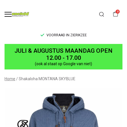
0
VOORRAAD IN ZIERIKZEE
Shakaloha
JULI & AUGUSTUS MAANDAG OPEN
MONTANA
12.00 - 17.00
(ook al staat op Google van niet)
SKYBLUE
-
Home
Shakaloha MONTANA SKYBLUE
UNCLE[S]
Boardshop