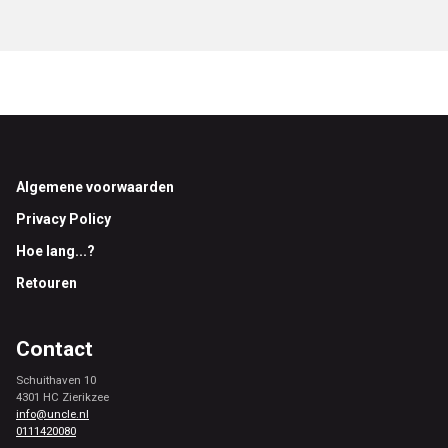
Footer
Algemene voorwaarden
Privacy Policy
Hoe lang...?
Retouren
Contact
Schuithaven 10
4301 HC Zierikzee
info@uncle.nl
0111420080