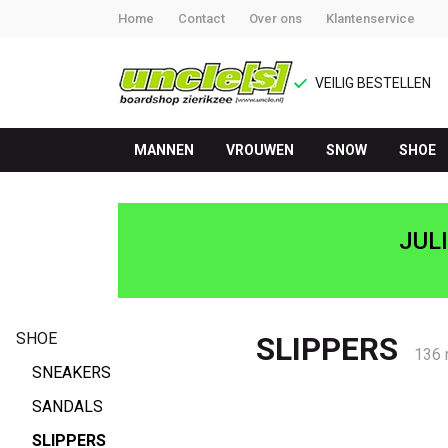
Home
Contact
Over ons
Klantenservice
VEILIG BESTELLEN
MANNEN
VROUWEN
SNOW
SHOE
SLIPPERS
-
JUL
UNCLE[S]
Boardshop
SHOE
SLIPPERS
136 
SNEAKERS
SANDALS
SLIPPERS