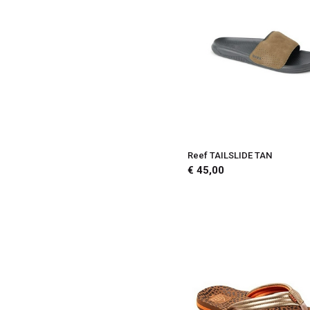
32
31
31/32
28
28/29
26
Reef TAILSLIDE TAN
25
€ 45,00
25/26
24
23
23/24
22
21