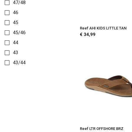
47/48
46
45
Reef AHI KIDS LITTLE TAN
45/46
€ 34,99
44
43
43/44
42,5
42
42/43
41
41/42
40.5
Reef LTR OFFSHORE BRZ