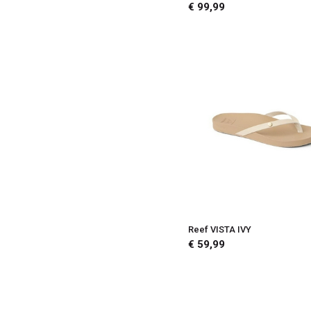
40
€ 99,99
40/41
39
39/40
38
38/39
37
37/38
36
35
Reef VISTA IVY
35/36
€ 59,99
34
33
33/34