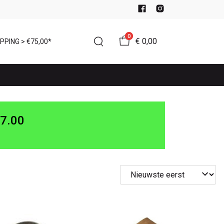
0
€ 0,00
PPING > €75,00*
7.00