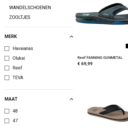
WANDELSCHOENEN
ZOOLTJES
MERK
Kies een Merk om op te filteren
Havaianas
Olukai
Reef FANNING GUNMETAL
€ 69,99
Reef
TEVA
MAAT
Kies een Maat om op te filteren
48
47