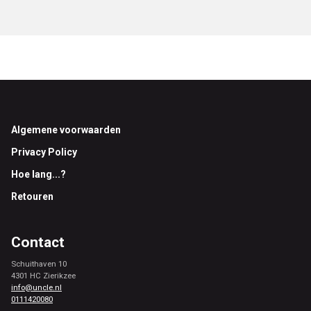
Footer
Algemene voorwaarden
Privacy Policy
Hoe lang...?
Retouren
Contact
Schuithaven 10
4301 HC Zierikzee
info@uncle.nl
0111420080