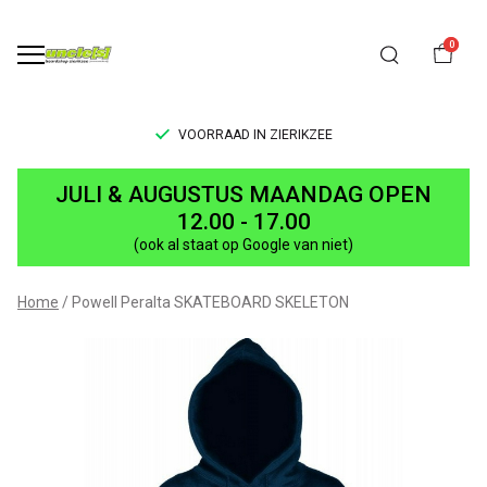
0
VOORRAAD IN ZIERIKZEE
SKATEBOARD
JULI & AUGUSTUS MAANDAG OPEN
SKELETON
12.00 - 17.00
(ook al staat op Google van niet)
-
UNCLE[S]
Home
Powell Peralta SKATEBOARD SKELETON
Boardshop