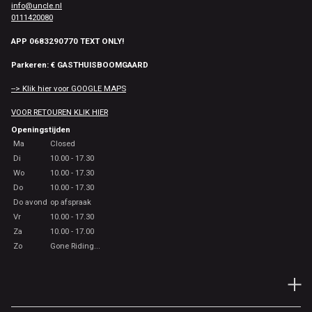
info@uncle.nl
0111420080
APP 0683290770 TEXT ONLY!
Parkeren: € GASTHUISBOOMGAARD
--> Klik hier voor GOOGLE MAPS
VOOR RETOUREN KLIK HIER
Openingstijden
Ma
Closed
Di
10.00 - 17.30
Wo
10.00 - 17.30
Do
10.00 - 17.30
Do avond
op afspraak
Vr
10.00 - 17.30
Za
10.00 - 17.00
Zo
Gone Riding...