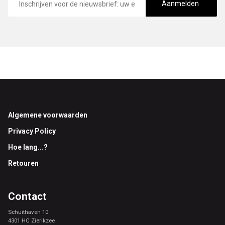
mailadres
Aanmelden
Footer
Algemene voorwaarden
Privacy Policy
Hoe lang...?
Retouren
Contact
Schuithaven 10
4301 HC Zierikzee