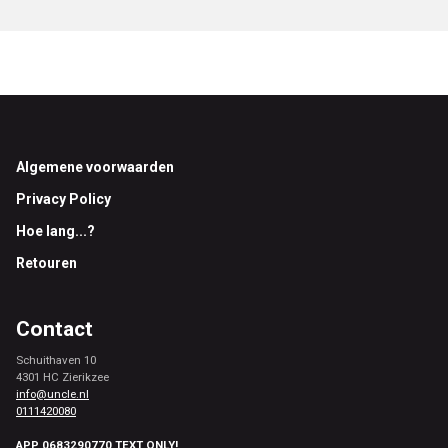
Footer
Algemene voorwaarden
Privacy Policy
Hoe lang...?
Retouren
Contact
Schuithaven 10
4301 HC Zierikzee
info@uncle.nl
0111420080
APP 0683290770 TEXT ONLY!