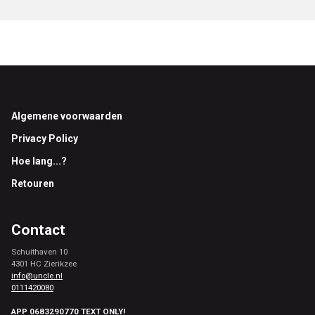
Footer
Algemene voorwaarden
Privacy Policy
Hoe lang...?
Retouren
Contact
Schuithaven 10
4301 HC Zierikzee
info@uncle.nl
0111420080
APP 0683290770 TEXT ONLY!