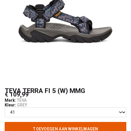
UNCLE[S]
Boardshop
TEVA TERRA FI 5 (W) MMG
€ 109,99
Merk:
TEVA
Kleur:
GREY
TOEVOEGEN AAN WINKELWAGEN