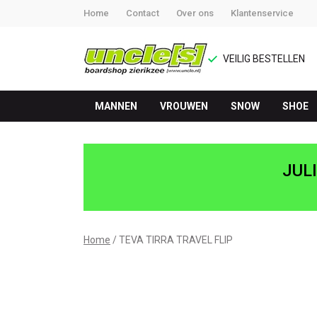
Home
Contact
Over ons
Klantenservice
VEILIG BESTELLEN
MANNEN
VROUWEN
SNOW
SHOE
TEVA
TIRRA
JUL
TRAVEL
FLIP
Home
TEVA TIRRA TRAVEL FLIP
-
UNCLE[S]