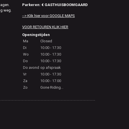
Parkeren: € GASTHUISBOOMGAARD
dagen.
ag weg.
--> Klik hier voor GOOGLE MAPS
VOOR RETOUREN KLIK HIER
Openingstijden
Ma
Closed
Di
10.00 - 17.30
Wo
10.00 - 17.30
Do
10.00 - 17.30
Do avond
op afspraak
Vr
10.00 - 17.30
Za
10.00 - 17.00
Zo
Gone Riding...