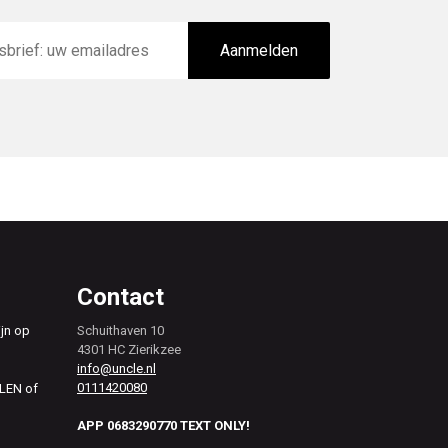
Aanmelden
Contact
ijn op
Schuithaven 10
4301 HC Zierikzee
info@uncle.nl
0111420080
ALEN of
APP 0683290770 TEXT ONLY!