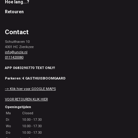
Hoe lang...?
Retouren
Contact
Schuithaven 10
4301 HC Zierikzee
info@uncle.nl
0111420080
APP 0683290770 TEXT ONLY!
Parkeren: € GASTHUISBOOMGAARD
--> Klik hier voor GOOGLE MAPS
VOOR RETOUREN KLIK HIER
Openingstijden
Ma
Closed
Di
10.00 - 17.30
Wo
10.00 - 17.30
Do
10.00 - 17.30