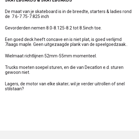
SKATEBOARDS & SKATEBOARDS
De maat van je skateboard is in de breedte, starters & ladies rond
de 7.6-7.75-7.825 inch
Gevorderden nemen 8.0-8.125-8.2 tot 8.5inch toe.
Een goed deck heeft concave en is niet plat, is goed verlijmd
7laags maple. Geen uitgezaagde plank van de speelgoedzaak..
Wielmaat richtlijnen 52mm-55mm momenteel.
Trucks moeten soepel sturen, en die van Decatlon e.d. sturen
gewoon niet.
Lagers, de motor van elke skater; wil je verder uitrollen of snel
stilstaan?