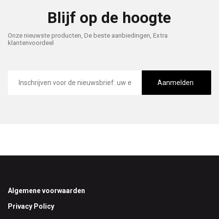
Blijf op de hoogte
Onze nieuwste producten, De beste aanbiedingen, Extra
klantenvoordeel
E-
mailadres
Aanmelden
Footer
Algemene voorwaarden
Privacy Policy