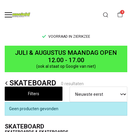
0
VOORRAAD IN ZIERIKZEE
SKATEBOARD
JULI & AUGUSTUS MAANDAG OPEN
-
12.00 - 17.00
(ook al staat op Google van niet)
UNCLE[S]
SKATEBOARD
Boardshop
0 resultaten
Filters
Geen producten gevonden
SKATEBOARD