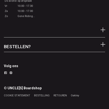
Do avond
op afspraak
Vr
10.00 - 17.30
Za
10.00 - 17.00
Zo
Gone Riding...
BESTELLEN?
Volg ons
© UNCLE[S] Boardshop
COOKIE STATEMENT
BESTELLING
RETOUREN
Oakley