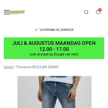
0
VOORRAAD IN ZIERIKZEE
Timezone
JULI & AUGUSTUS MAANDAG OPEN
REGULAR
12.00 - 17.00
(ook al staat op Google van niet)
GERRIT
-
Home
Timezone REGULAR GERRIT
UNCLE[S]
Boardshop