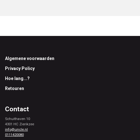
Footer
Algemene voorwaarden
Privacy Policy
Hoe lang...?
Retouren
Contact
Schuithaven 10
4301 HC Zierikzee
info@uncle.nl
0111420080