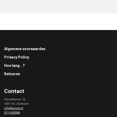
Footer
Algemene voorwaarden
Privacy Policy
Hoe lang...?
Retouren
Contact
Schuithaven 10
4301 HC Zierikzee
info@uncle.nl
0111420080