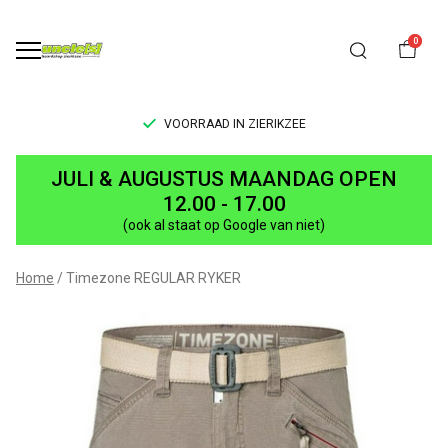
0
VOORRAAD IN ZIERIKZEE
REGULAR
JULI & AUGUSTUS MAANDAG OPEN
RYKER
12.00 - 17.00
(ook al staat op Google van niet)
-
UNCLE[S]
Home
Timezone REGULAR RYKER
Boardshop