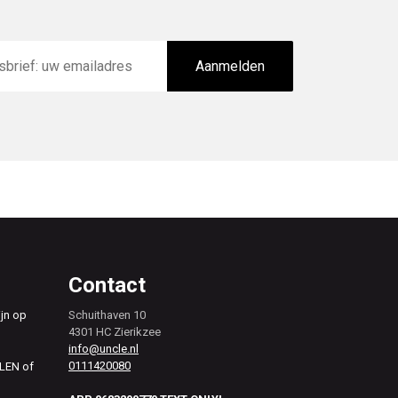
Aanmelden
Contact
ijn op
Schuithaven 10
4301 HC Zierikzee
info@uncle.nl
0111420080
ALEN of