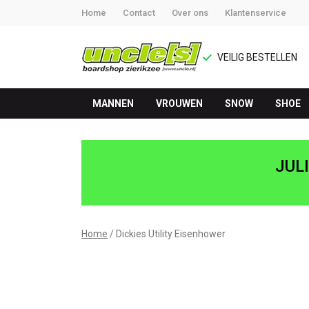
Home
Contact
Over ons
Klantenservice
VEILIG BESTELLEN
MANNEN
VROUWEN
SNOW
SHOE
Utility
Eisenhower
JUL
-
UNCLE[S]
Home
Dickies Utility Eisenhower
Boardshop