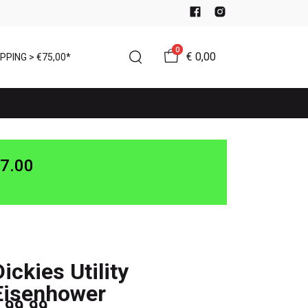
0
€ 0,00
PPING > €75,00*
7.00
Dickies Utility
Eisenhower
 99,99