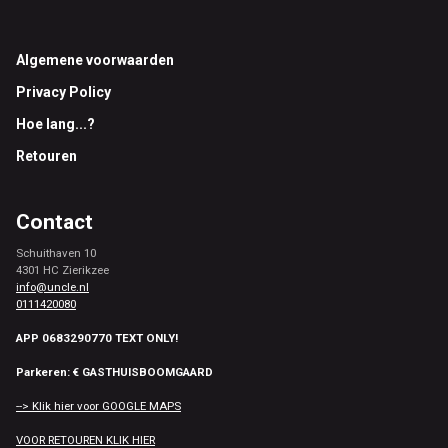
Footer
Algemene voorwaarden
Privacy Policy
Hoe lang...?
Retouren
Contact
Schuithaven 10
4301 HC Zierikzee
info@uncle.nl
0111420080
APP 0683290770 TEXT ONLY!
Parkeren: € GASTHUISBOOMGAARD
--> Klik hier voor GOOGLE MAPS
VOOR RETOUREN KLIK HIER