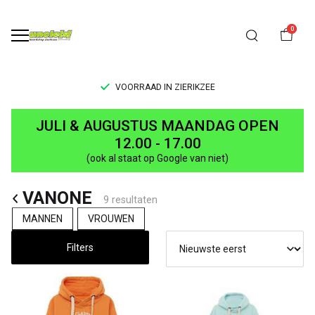
0
VOORRAAD IN ZIERIKZEE
VANONE
JULI & AUGUSTUS MAANDAG OPEN
-
12.00 - 17.00
(ook al staat op Google van niet)
UNCLE[S]
VANONE
Boardshop
9 resultaten
MANNEN
VROUWEN
Filters