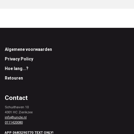
Footer
Algemene voorwaarden
Privacy Policy
Hoe lang...?
Retouren
Contact
Schuithaven 10
4301 HC Zierikzee
info@uncle.nl
0111420080
APP 0683290770 TEXT ONLY!