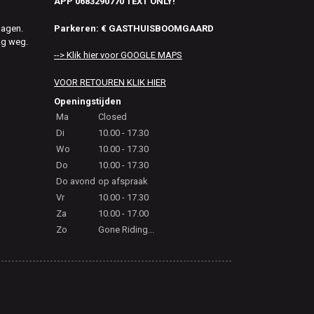
APP 0683290770 TEXT ONLY!
Parkeren: € GASTHUISBOOMGAARD
dagen.
ag weg.
--> Klik hier voor GOOGLE MAPS
VOOR RETOUREN KLIK HIER
Openingstijden
Ma
Closed
Di
10.00 - 17.30
Wo
10.00 - 17.30
Do
10.00 - 17.30
Do avond
op afspraak
Vr
10.00 - 17.30
Za
10.00 - 17.00
Zo
Gone Riding...