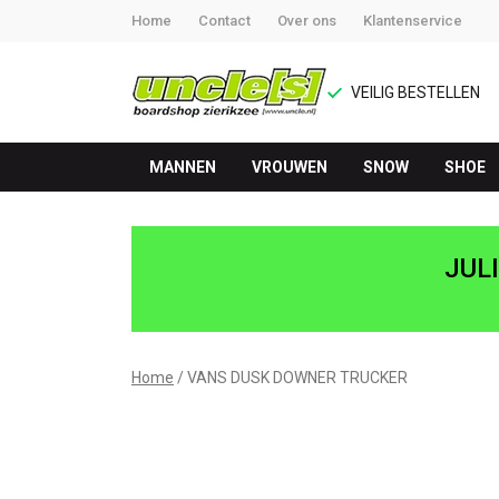
Home
Contact
Over ons
Klantenservice
VEILIG BESTELLEN
MANNEN
VROUWEN
SNOW
SHOE
VANS
DUSK
JUL
DOWNER
TRUCKER
Home
VANS DUSK DOWNER TRUCKER
-
UNCLE[S]