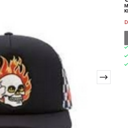
M
K
D