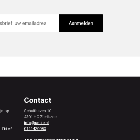
Aanmelden
Contact
ijn op
Schuithaven 10
4301 HC Zierikzee
info@uncle.nl
0111420080
ALEN of