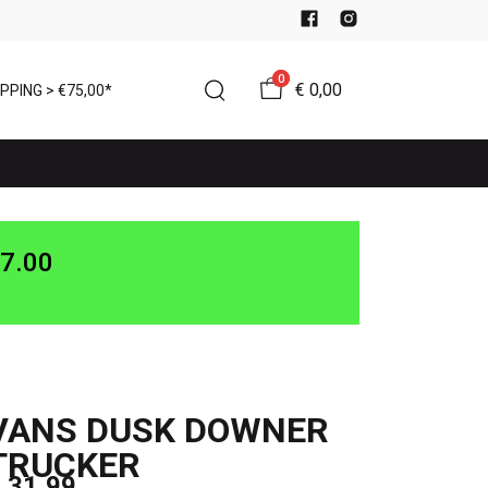
0
€ 0,00
PPING > €75,00*
7.00
VANS DUSK DOWNER
TRUCKER
 31,99