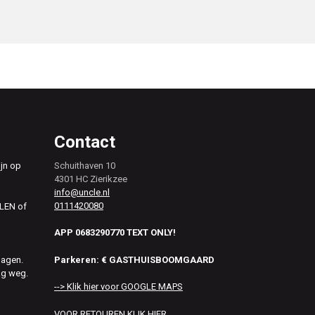
Contact
ijn op
Schuithaven 10
4301 HC Zierikzee
info@uncle.nl
0111420080
ALEN of
APP 0683290770 TEXT ONLY!
Parkeren: € GASTHUISBOOMGAARD
dagen.
ag weg.
--> Klik hier voor GOOGLE MAPS
VOOR RETOUREN KLIK HIER