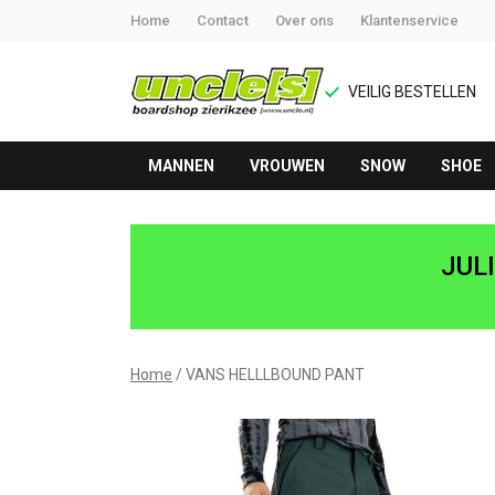
Home
Contact
Over ons
Klantenservice
VEILIG BESTELLEN
MANNEN
VROUWEN
SNOW
SHOE
VANS
HELLLBOUND
JUL
PANT
-
Home
VANS HELLLBOUND PANT
UNCLE[S]
Boardshop