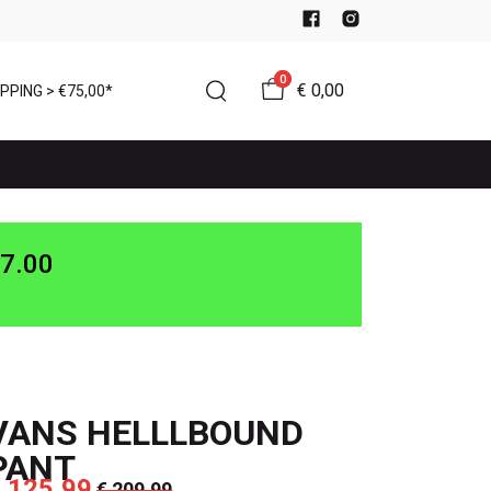
0
€ 0,00
PPING > €75,00*
7.00
VANS HELLLBOUND
PANT
 125,99
€ 209,99